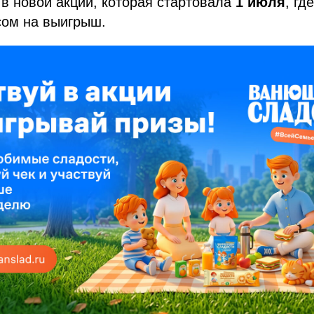
 в новой акции, которая стартовала
1 июля
, гд
сом на выигрыш.