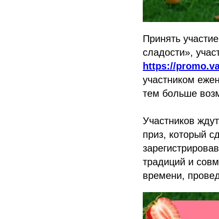
Принять участи
сладости», учас
https://promo.va
участником еже
тем больше возм
Участников жду
приз, который с
зарегистрировав
традиций и сов
времени, провед