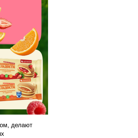
лом, делают
ых