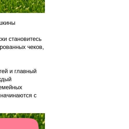
юшкины
ки становитесь
рованных чеков,
ей и главный
ждый
семейных
 начинаются с