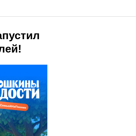
апустил
лей!